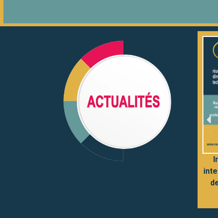
I
int
d