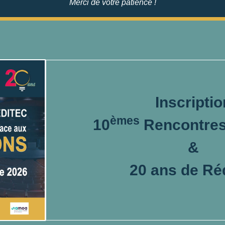
Merci de votre patience !
Inscriptio
èmes
10
Rencontres
&
20 ans de Ré