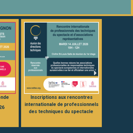
ronde
Inscripti
Inscriptions aux rencontres
internationale de professionnels
026
mercre
des techniques du spectacle