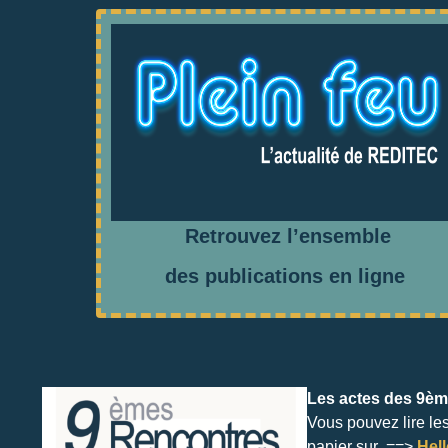
Retrouvez l’ensemble
des publications en ligne
Les actes des 9èm
Vous pouvez lire le
papier sur ==>
Hel